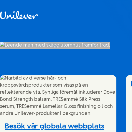
Hoppa till innehåll
Besök vår globala webbplats