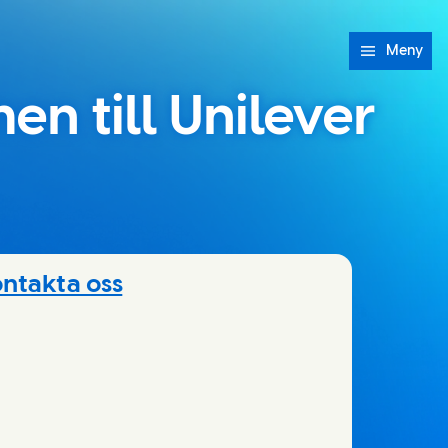
Meny
n till Unilever
ntakta oss