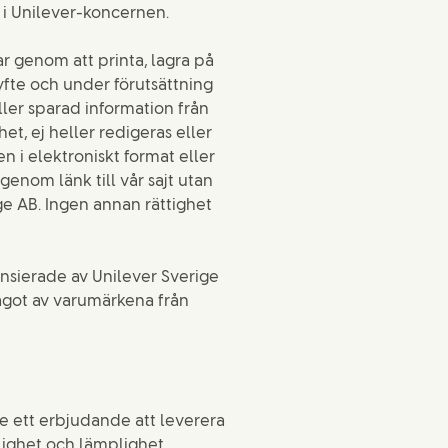
 i Unilever-koncernen.
ar genom att printa, lagra på
syfte och under förutsättning
ler sparad information från
et, ej heller redigeras eller
n i elektroniskt format eller
enom länk till vår sajt utan
ige AB. Ingen annan rättighet
ensierade av Unilever Sverige
något av varumärkena från
te ett erbjudande att leverera
lighet och lämplighet