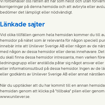
Vi förbehåller oss rätten att när som helst och utan förva
korrigeringar på denna hemsida och att avbryta eller avslut
bedömer det lämpligt eller nödvändigt.
Länkade sajter
Vid olika tillfällen genom hela hemsidan kommer du till au
hemsidor på nätet som är relevanta för någon speciell pun
innebär inte att Unilever Sverige AB eller någon av de nä
med någon av dessa hemsidor eller deras innehavare. Det 
du skall finna dessa hemsidor intressanta, men varken för
ledningsgrupp eller anställda påtar sig något ansvar eller 
eller informationsutbud på dessa hemsidor. Ingen av de l
eller godkänts av Unilever Sverige AB eller annat närståe
När du upptäcker att du har kommit till en annan hemsida 
hemsidan genom att klicka på "tillbaka" pilen eller geno
www.unilever.se.