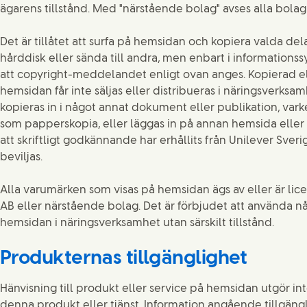
ägarens tillstånd. Med "närstående bolag" avses alla bolag
Det är tillåtet att surfa på hemsidan och kopiera valda del
hårddisk eller sända till andra, men enbart i informations
att copyright-meddelandet enligt ovan anges. Kopierad el
hemsidan får inte säljas eller distribueras i näringsverksamh
kopieras in i något annat dokument eller publikation, varke
som papperskopia, eller läggas in på annan hemsida eller g
att skriftligt godkännande har erhållits från Unilever Sver
beviljas.
Alla varumärken som visas på hemsidan ägs av eller är lic
AB eller närstående bolag. Det är förbjudet att använda 
hemsidan i näringsverksamhet utan särskilt tillstånd.
Produkternas tillgänglighet
Hänvisning till produkt eller service på hemsidan utgör in
denna produkt eller tjänst. Information angående tillgäng