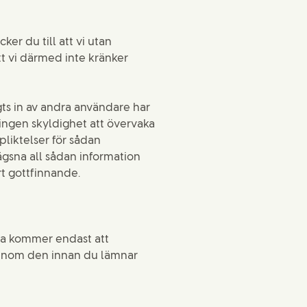
er du till att vi utan
t vi därmed inte kränker
ts in av andra användare har
 ingen skyldighet att övervaka
pliktelser för sådan
lägsna all sådan information
rt gottfinnande.
da kommer endast att
igenom den innan du lämnar