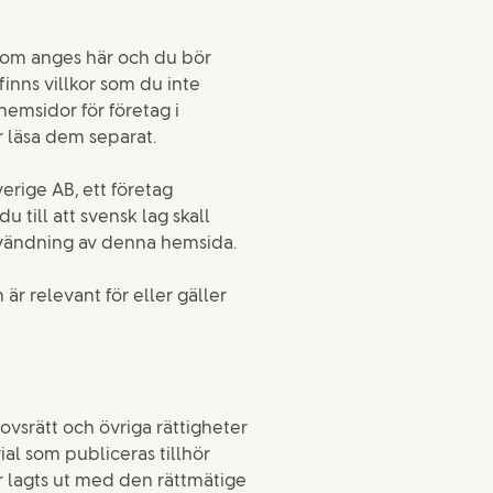
som anges här och du bör
inns villkor som du inte
emsidor för företag i
r läsa dem separat.
erige AB, ett företag
u till att svensk lag skall
användning av denna hemsida.
är relevant för eller gäller
vsrätt och övriga rättigheter
al som publiceras tillhör
r lagts ut med den rättmätige