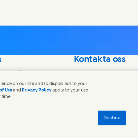
s
Kontakta oss
delar vårt intresse
Kontakta Unilever och speci
världen.
ence on our site and to display ads to your
of Use
and
Privacy Policy
apply to your use
 time.
Kontakta oss
tegritetsmeddelande
Sitemap
TILLGÄNGLIGHET
Digital Hållbarhet
Decline