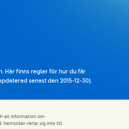
 Här finns regler för hur du får
ppdaterad senast den 2015-12-30).
h all information om
Hemsidan riktar sig inte till