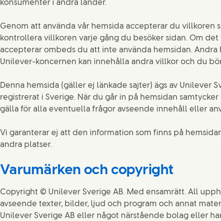
konsumenter i andra länder.
Genom att använda vår hemsida accepterar du villkoren 
kontrollera villkoren varje gång du besöker sidan. Om det f
accepterar ombeds du att inte använda hemsidan. Andra h
Unilever-koncernen kan innehålla andra villkor och du bö
Denna hemsida (gäller ej länkade sajter) ägs av Unilever Sv
registrerat i Sverige. När du går in på hemsidan samtycker d
gälla för alla eventuella frågor avseende innehåll eller 
Vi garanterar ej att den information som finns på hemsidan 
andra platser.
Varumärken och copyright
Copyright © Unilever Sverige AB. Med ensamrätt. All uppho
avseende texter, bilder, ljud och program och annat materi
Unilever Sverige AB eller något närstående bolag eller ha