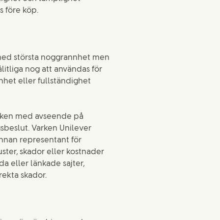
s före köp.
 med största noggrannhet men
itliga nog att användas för
het eller fullständighet
arken med avseende på
gsbeslut. Varken Unilever
annan representant för
uster, skador eller kostnader
 eller länkade sajter,
rekta skador.