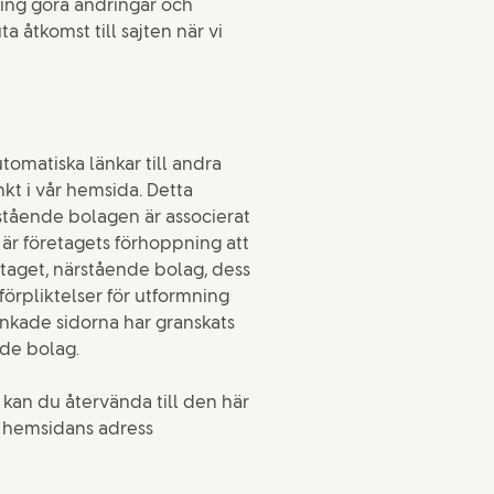
rning göra ändringar och
a åtkomst till sajten när vi
tomatiska länkar till andra
kt i vår hemsida. Detta
rstående bolagen är associerat
är företagets förhoppning att
etaget, närstående bolag, dess
förpliktelser för utformning
änkade sidorna har granskats
nde bolag.
kan du återvända till den här
m hemsidans adress