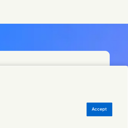
aliserade team eller hitta kontakter runt om i
Accept